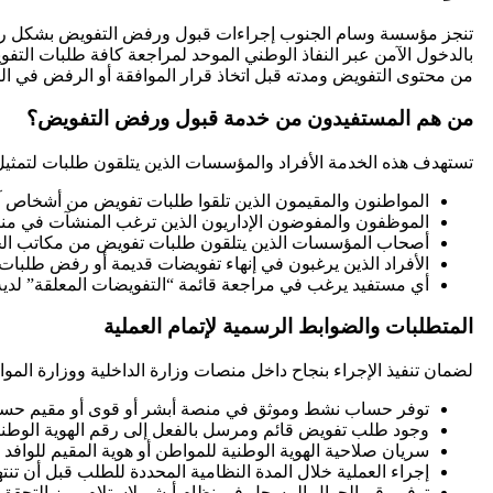
تنجز مؤسسة وسام الجنوب إجراءات قبول ورفض التفويض بشكل رسمي 
بالدخول الآمن عبر النفاذ الوطني الموحد لمراجعة كافة طلبات التفوي
من محتوى التفويض ومدته قبل اتخاذ قرار الموافقة أو الرفض في ا
من هم المستفيدون من خدمة قبول ورفض التفويض؟
تستهدف هذه الخدمة الأفراد والمؤسسات الذين يتلقون طلبات لتمثيل
المواطنون والمقيمون الذين تلقوا طلبات تفويض من أشخاص آخر
الموظفون والمفوضون الإداريون الذين ترغب المنشآت في من
أصحاب المؤسسات الذين يتلقون طلبات تفويض من مكاتب الخدما
الأفراد الذين يرغبون في إنهاء تفويضات قديمة أو رفض طلبات 
أي مستفيد يرغب في مراجعة قائمة “التفويضات المعلقة” لديه
المتطلبات والضوابط الرسمية لإتمام العملية
لضمان تنفيذ الإجراء بنجاح داخل منصات وزارة الداخلية ووزارة الموا
توفر حساب نشط وموثق في منصة أبشر أو قوى أو مقيم حسب
وجود طلب تفويض قائم ومرسل بالفعل إلى رقم الهوية الوطنية 
سريان صلاحية الهوية الوطنية للمواطن أو هوية المقيم للوافد 
إجراء العملية خلال المدة النظامية المحددة للطلب قبل أن تنتهي صلاحي
توفر رقم الجوال المسجل في نظام أبشر لاستلام رمز التحقق (OTP) اللازم لاعتماد الإجراء النهائ