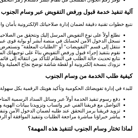
آلية تنفيذ خدمة قبول ورفض التفويض عبر وسام الجنوب
نتبع خطوات تقنية دقيقة لضمان إدارة صلاحياتك الإلكترونية بأمان واح
نطلع أولاً على نوع التفويض المرسل إليك ونتحقق من الصلاح
نسجل الدخول الآمن لحسابك في منصة أبشر أو بوابة قوى عبر 
ننتقل إلى قسم “التفويضات” أو “الطلبات المعلقة” ونستعرض 
نقوم بتنفيذ إجراء قبول ورفض التفويض بناءً على توجيهاتك الم
نتابع تحديث حالة الطلب في النظام للتأكد من انتقاله إلى قا
نزودك بنسخة إلكترونية أو لقطة شاشة توضح نجاح العملية وتاري
كيفية طلب الخدمة من وسام الجنوب
للبدء في إدارة تفويضاتك الحكومية وتأكيد هويتك الرقمية بكل سهولة 
دفع رسوم تنفيذ الخدمة أولاً عبر وسائل السداد الرسمية المتا
التواصل مع فريقنا الفني عبر واتساب وتزويدنا ببيانات الهوية 
تزويد فريقنا برمز التحقق عند طلبه لضمان الدخول الآمن وتنفي
يباشر خبراؤنا مباشرة مراجعة الطلبات وتنفيذ الموافقة أو الرف
لماذا تختار وسام الجنوب لتنفيذ هذه المهمة؟