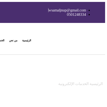
wsamaljnup@gmail.com
0501248334
الرئيسية
من نحن
الخد
طباعة تقرير ائتماني من سمه
الرئيسية
الخدمات الإلكترونية
طباعة تقرير ائتماني من سمه