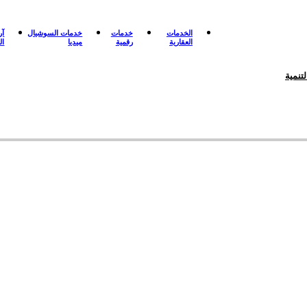
الخدمات
خدمات
خدمات السوشيال
آر
العقارية
رقمية
ميديا
ال
تنمية