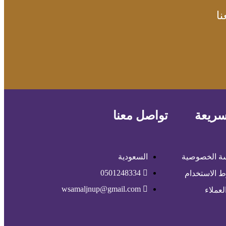
ا
سريعة
تواصل معنا
ة الخصوصية
السعودية
0501248334
 الاستخدام
wsamaljnup@gmail.com
لعملاء